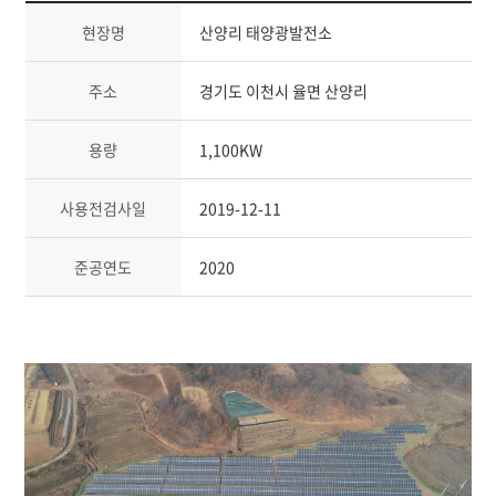
현장명
산양리 태양광발전소
주소
경기도 이천시 율면 산양리
용량
1,100KW
사용전검사일
2019-12-11
준공연도
2020