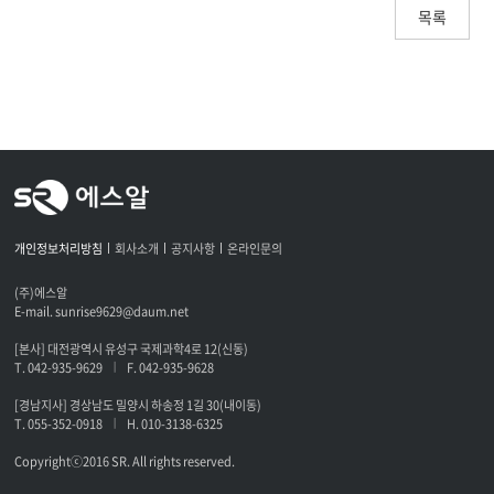
목록
개인정보처리방침
회사소개
공지사항
온라인문의
(주)에스알
E-mail. sunrise9629@daum.net
[본사] 대전광역시 유성구 국제과학4로 12(신동)
T. 042-935-9629
F. 042-935-9628
|
[경남지사] 경상남도 밀양시 하송정 1길 30(내이동)
T. 055-352-0918
H. 010-3138-6325
|
Copyrightⓒ2016 SR. All rights reserved.