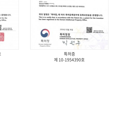
호
특허증
제 10-1954390호