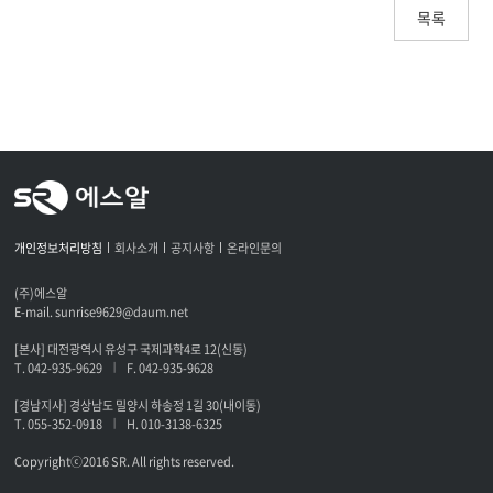
목록
개인정보처리방침
회사소개
공지사항
온라인문의
(주)에스알
E-mail. sunrise9629@daum.net
[본사] 대전광역시 유성구 국제과학4로 12(신동)
T. 042-935-9629
F. 042-935-9628
|
[경남지사] 경상남도 밀양시 하송정 1길 30(내이동)
T. 055-352-0918
H. 010-3138-6325
|
Copyrightⓒ2016 SR. All rights reserved.