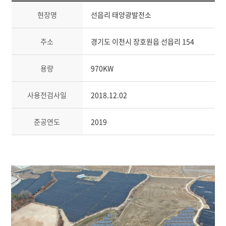
현장명
선읍리 태양광발전소
주소
경기도 이천시 장호원읍 선읍리 154
용량
970KW
사용전검사일
2018.12.02
준공연도
2019