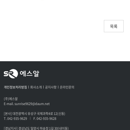
목록
개인정보처리방침
회사소개
공지사항
온라인문의
(주)에스알
E-mail. sunrise9629@daum.net
[본사] 대전광역시 유성구 국제과학4로 12(신동)
T. 042-935-9629
F. 042-935-9628
|
[경남지사] 경상남도 밀양시 하송정 1길 30(내이동)